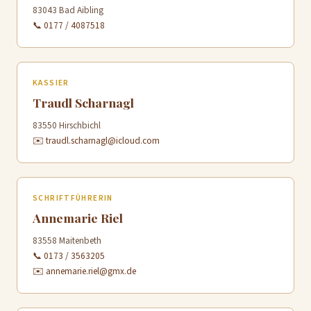
83043 Bad Aibling
📞 0177 / 4087518
KASSIER
Traudl Scharnagl
83550 Hirschbichl
✉️ traudl.scharnagl@icloud.com
SCHRIFTFÜHRERIN
Annemarie Riel
83558 Maitenbeth
📞 0173 / 3563205
✉️ annemarie.riel@gmx.de